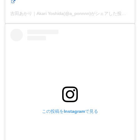
吉田あかり｜Akari Yoshida(@a_ponnnn)がシェアした投稿
この投稿をInstagramで見る