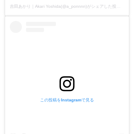
吉田あかり｜Akari Yoshida(@a_ponnnn)がシェアした投稿
この投稿をInstagramで見る