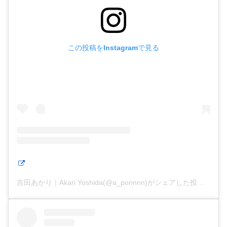
この投稿をInstagramで見る
吉田あかり｜Akari Yoshida(@a_ponnnn)がシェアした投稿