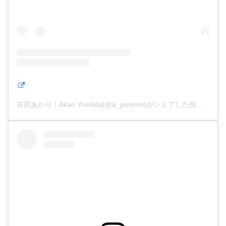
吉田あかり｜Akari Yoshida(@a_ponnnn)がシェアした投稿