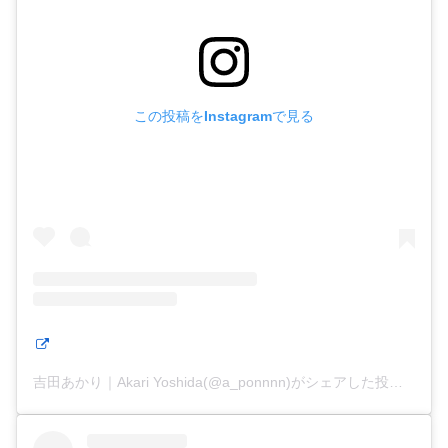
この投稿をInstagramで見る
吉田あかり｜Akari Yoshida(@a_ponnnn)がシェアした投稿