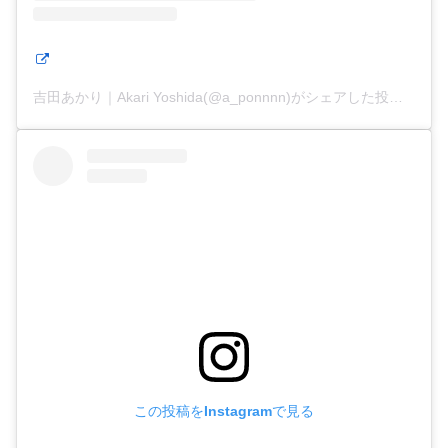
吉田あかり｜Akari Yoshida(@a_ponnnn)がシェアした投稿
この投稿をInstagramで見る