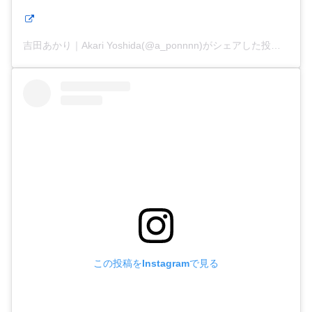
吉田あかり｜Akari Yoshida(@a_ponnnn)がシェアした投稿
この投稿をInstagramで見る