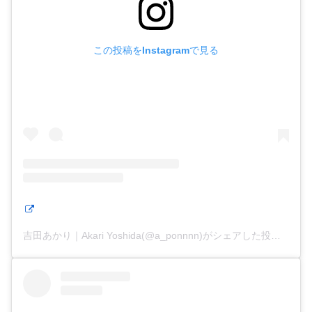
この投稿をInstagramで見る
吉田あかり｜Akari Yoshida(@a_ponnnn)がシェアした投稿