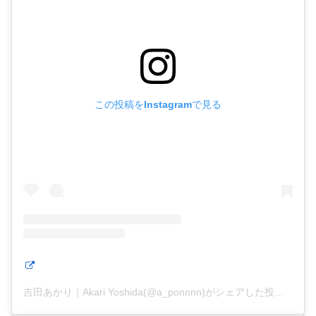
この投稿をInstagramで見る
吉田あかり｜Akari Yoshida(@a_ponnnn)がシェアした投稿