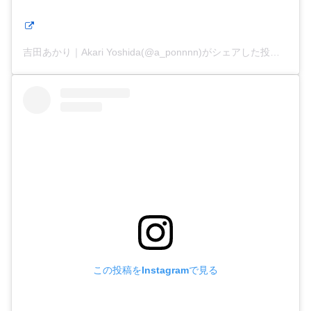
吉田あかり｜Akari Yoshida(@a_ponnnn)がシェアした投稿
この投稿をInstagramで見る