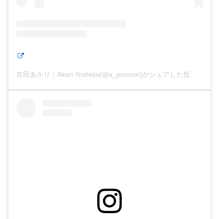
吉田あかり｜Akari Yoshida(@a_ponnnn)がシェアした投稿