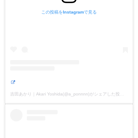
この投稿をInstagramで見る
吉田あかり｜Akari Yoshida(@a_ponnnn)がシェアした投稿