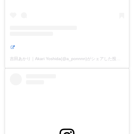
吉田あかり｜Akari Yoshida(@a_ponnnn)がシェアした投稿