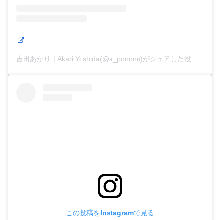
吉田あかり｜Akari Yoshida(@a_ponnnn)がシェアした投稿
この投稿をInstagramで見る