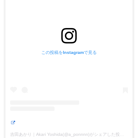
この投稿をInstagramで見る
吉田あかり｜Akari Yoshida(@a_ponnnn)がシェアした投稿