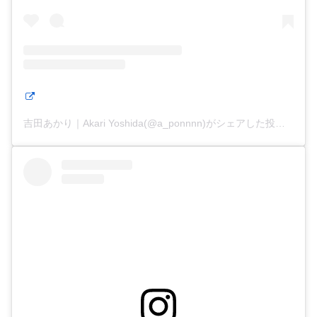
吉田あかり｜Akari Yoshida(@a_ponnnn)がシェアした投稿