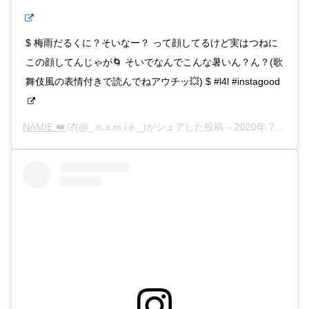
$ 梅雨だるくに？そいなー？ って顔してるけど実はつねに
この顔してんじゃが🌀 そいでなんでこんな暑いん？ん？(歌
舞伎風の表情付きで読んでねアウチッ💥) $ #l4l #instagood
NAMIE 👑
(@_.n.a.m.i.e._)がシェアした投稿 –
2020年 7月月7日午前4時59分PDT