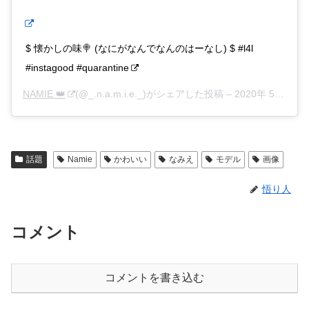
$ 懐かしの味🍭 (なにがなんでなんのはーなし) $ #l4l
#instagood #quarantine
NAMIE 👑
(@_.n.a.m.i.e._)がシェアした投稿 –
2020年 5月月1日午前3時12分PDT
話題
Namie
かわいい
なみえ
モデル
画像
悟り人
コメント
コメントを書き込む