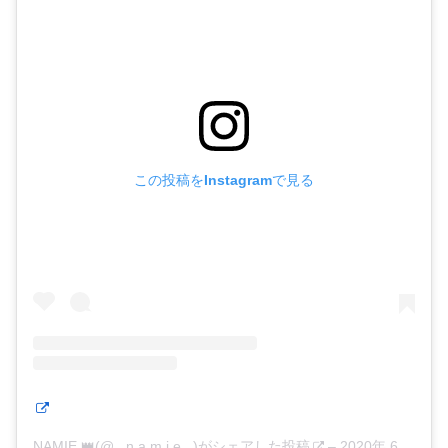
この投稿をInstagramで見る
NAMIE 👑(@_.n.a.m.i.e._)がシェアした投稿
–
2020年 6月月8日午前6時44分PDT