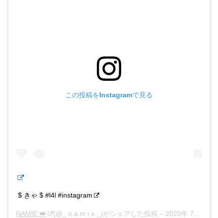
この投稿をInstagramで見る
$ きゃ $ #l4l #instagram
NAMIE 👑
(@_.n.a.m.i.e._)がシェアした投稿 –
2020年 7月月21日午前5時03分PDT