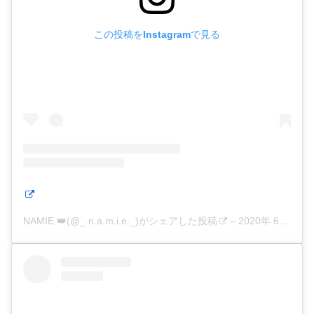
この投稿をInstagramで見る
NAMIE 👑(@_.n.a.m.i.e._)がシェアした投稿
–
2020年 6月月17日午前5時08分PDT