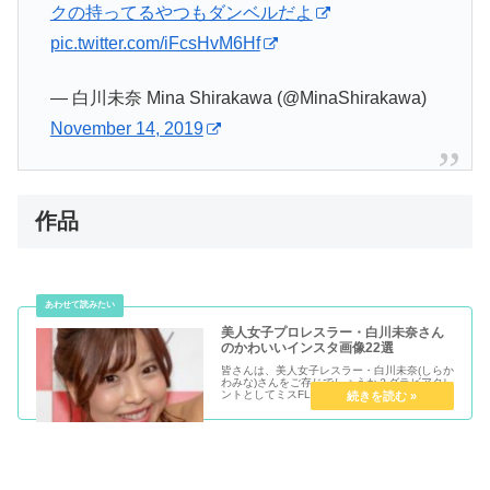
クの持ってるやつもダンベルだよ
pic.twitter.com/iFcsHvM6Hf
— 白川未奈 Mina Shirakawa (@MinaShirakawa)
November 14, 2019
作品
美人女子プロレスラー・白川未奈さん
のかわいいインスタ画像22選
皆さんは、美人女子レスラー・白川未奈(しらか
わみな)さんをご存じでしょうか？グラビアタレ
ントとしてミスFLASHセミファイナリストなど
で活躍の美人女性です。She is very beautiful.
そこで、この美女のプロフィールと可愛いi...