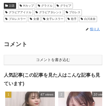
話題
Hカップ
グラドル
グラビア
グラビアアイドル
グラビアタレント
プロレス
プロレスラー
女優
女子レスラー
歌手
白川未奈
悟り人
コメント
コメントを書き込む
人気記事(この記事を見た人はこんな記事も見
ています)
47 views
10 view