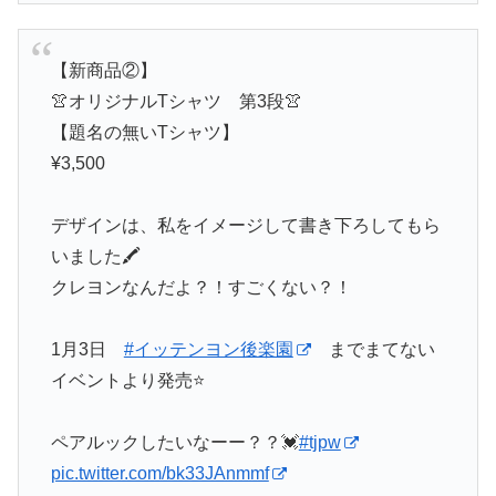
【新商品②】
👚オリジナルTシャツ 第3段👚
【題名の無いTシャツ】
¥3,500
デザインは、私をイメージして書き下ろしてもら
いました🖍
クレヨンなんだよ？！すごくない？！
1月3日
#イッテンヨン後楽園
までまてない
イベントより発売⭐️
ペアルックしたいなーー？？💓
#tjpw
pic.twitter.com/bk33JAnmmf