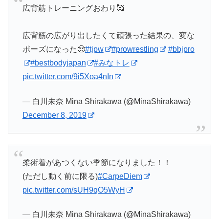
広背筋トレーニングおわり🥰
広背筋の広がり出したくて頑張った結果の、変な
ポーズになった🥺
#tjpw
#prowrestling
#bbjpro
#bestbodyjapan
#みなトレ
pic.twitter.com/9i5Xoa4nIn
— 白川未奈 Mina Shirakawa (@MinaShirakawa)
December 8, 2019
柔術着があつくない季節になりました！！
(ただし動く前に限る)
#CarpeDiem
pic.twitter.com/sUH9qO5WyH
— 白川未奈 Mina Shirakawa (@MinaShirakawa)